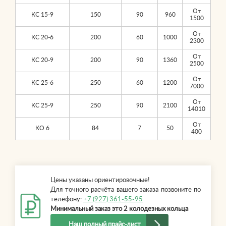
От
КС 15-9
150
90
960
1500
От
КС 20-6
200
60
1000
2300
От
КС 20-9
200
90
1360
2500
От
КС 25-6
250
60
1200
7000
От
КС 25-9
250
90
2100
14010
От
КО 6
84
7
50
400
Цены указаны ориентировочные!
Для точного расчёта вашего заказа позвоните по
телефону:
+7 (927) 361-55-95
Минимальный заказ это 2 колодезных кольца
Наш полный прайс-лист