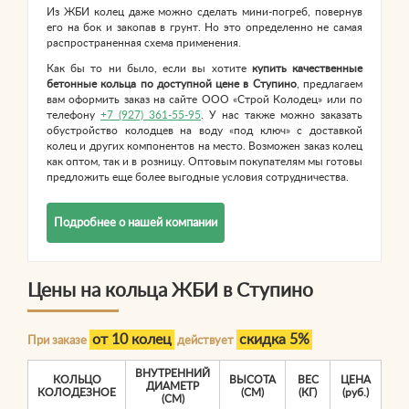
Из ЖБИ колец даже можно сделать мини-погреб, повернув
его на бок и закопав в грунт. Но это определенно не самая
распространенная схема применения.
Как бы то ни было, если вы хотите
купить качественные
бетонные кольца по доступной цене в Ступино
, предлагаем
вам оформить заказ на сайте ООО «Строй Колодец» или по
телефону
+7 (927) 361-55-95
. У нас также можно заказать
обустройство колодцев на воду «под ключ» с доставкой
колец и других компонентов на место. Возможен заказ колец
как оптом, так и в розницу. Оптовым покупателям мы готовы
предложить еще более выгодные условия сотрудничества.
Подробнее о нашей компании
Цены на кольца ЖБИ в Ступино
от 10 колец
скидка 5%
При заказе
действует
ВНУТРЕННИЙ
КОЛЬЦО
ВЫСОТА
ВЕС
ЦЕНА
ДИАМЕТР
КОЛОДЕЗНОЕ
(СМ)
(КГ)
(руб.)
(СМ)